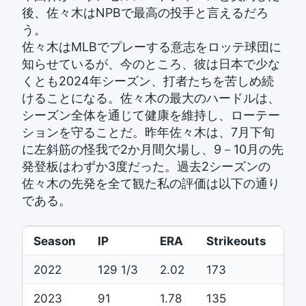
後、佐々木はNPBで最高の投手と言えるだろ
う。
佐々木はMLBでプレーする意志をロッテ球団に
知らせているが、今のところ、彼は日本で少な
くとも2024年シーズン、打者たちを苦しめ続
けることになる。佐々木の最大のハードルは、
シーズン全体を通じて健康を維持し、ローテー
ションを守ることだ。昨年佐々木は、7月下旬
に左斜筋の怪我で2か月間欠場し、9－10月の先
発登板はわずか3度だった。過去2シーズンの
佐々木の先発を全て観た私の評価は以下の通り
である。
Season
IP
ERA
Strikeouts
Wa
2022
129 1/3
2.02
173
23
2023
91
1.78
135
17