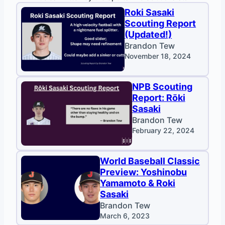
Roki Sasaki
Scouting Report
(Updated!)
Brandon Tew
November 18, 2024
NPB Scouting
Report: Rōki
Sasaki
Brandon Tew
February 22, 2024
World Baseball Classic
Preview: Yoshinobu
Yamamoto & Roki
Sasaki
Brandon Tew
March 6, 2023