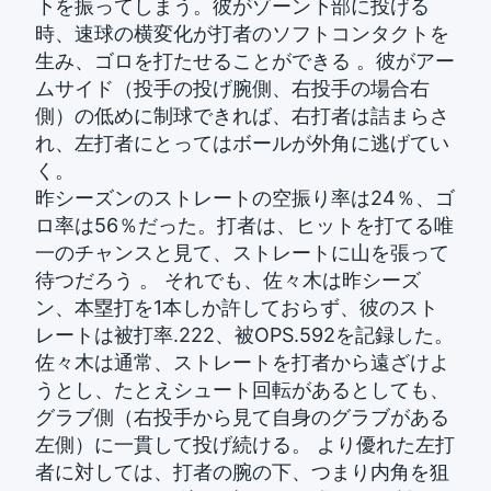
下を振ってしまう。彼がゾーン下部に投げる
時、速球の横変化が打者のソフトコンタクトを
生み、ゴロを打たせることができる 。彼がアー
ムサイド（投手の投げ腕側、右投手の場合右
側）の低めに制球できれば、右打者は詰まらさ
れ、左打者にとってはボールが外角に逃げてい
く。
昨シーズンのストレートの空振り率は24％、ゴ
ロ率は56％だった。打者は、ヒットを打てる唯
一のチャンスと見て、ストレートに山を張って
待つだろう 。 それでも、佐々木は昨シーズ
ン、本塁打を1本しか許しておらず、彼のスト
レートは被打率.222、被OPS.592を記録した。
佐々木は通常、ストレートを打者から遠ざけよ
うとし、たとえシュート回転があるとしても、
グラブ側（右投手から見て自身のグラブがある
左側）に一貫して投げ続ける。 より優れた左打
者に対しては、打者の腕の下、つまり内角を狙