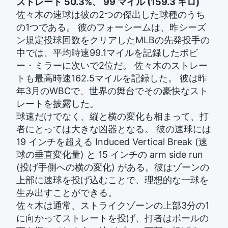
ストレート 50.3%、 99 マイル (159.3 キロ)
佐々木の速球は彼の2つの傑出した球種のうち
の1つである。 彼のフォーシームは、昨シーズ
ン規定投球回数をクリアしたMLBの先発投手の
中では、平均時速99.1マイルを記録したボビ
ー・ミラーに次いで2位だ。 佐々木のストレー
トも最高時速162.5マイルを記録した。 彼は昨
年3月のWBCで、世界の舞台でその豪快なスト
レートを披露した。
球速だけでなく、縦と横の変化も相まって、打
者にとっては大きな凶器となる。 彼の速球には
19 インチを超える Induced Vertical Break (速
球の垂直変化量) と 15 インチの arm side run
(投げ手側への横の変化) がある。彼はゾーンの
上部に速球を投げ込むことで、理想的な一球を
生み出すことができる。
佐々木は通常、ストライクゾーンの上部3分の1
に向かってストレートを投げ、打者はボールの