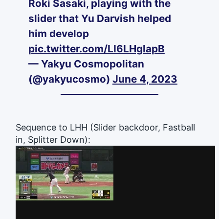
Roki Sasaki, playing with the
slider that Yu Darvish helped
him develop
pic.twitter.com/LI6LHgIapB
— Yakyu Cosmopolitan
(@yakyucosmo)
June 4, 2023
Sequence to LHH (Slider backdoor, Fastball
in, Splitter Down):