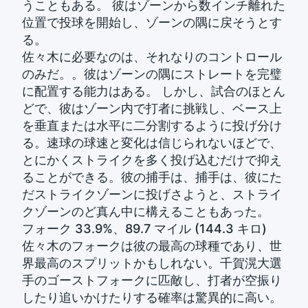
うこともある。 彼はゾーンから数インチ離れた
位置で投球を開始し、ゾーンの隅に戻そうとす
る。
佐々木に必要なのは、それなりのコントロール
のみだ。。彼はゾーンの隅にストレートを完璧
に配置する能力はある。 しかし、試合のほとん
どで、彼はゾーン内で打者に挑戦し、ベース上
を垂直または水平に二分割するように投げ分け
る。速球の球速と変化は信じられないほどで、
とにかくストライクを多く投げ込むだけで抑え
ることができる。彼の捕手は、捕手は、彼にた
だストライクゾーンに投げさようと、ストライ
クゾーンのど真ん中に構えることもあった。
フォーク 33.9%、89.7 マイル (144.3 キロ)
佐々木のフォークは彼の最高の球種であり、世
界最高のスプリットかもしれない。千賀滉大選
手のゴーストフォークに匹敵し、打者が空振り
したり追いかけたりする確率は驚異的に高い。