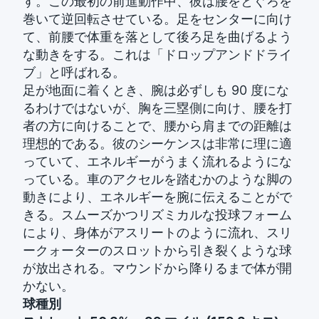
す。この最初の前進動作中、彼は腰をとぐろを
巻いて逆回転させている。足をセンターに向け
て、前腰で体重を落として後ろ足を曲げるよう
な動きをする。これは「ドロップアンドドライ
ブ」と呼ばれる。
足が地面に着くとき、腕は必ずしも 90 度にな
るわけではないが、胸を三塁側に向け、腰を打
者の方に向けることで、腰から肩までの距離は
理想的である。彼のシーケンスは非常に理に適
っていて、エネルギーがうまく流れるようにな
っている。車のアクセルを踏むかのような脚の
動きにより、エネルギーを腕に伝えることがで
きる。スムーズかつリズミカルな投球フォーム
により、身体がアスリートのように流れ、スリ
ークォーターのスロットから引き裂くような球
が放出される。マウンドから降りるまで体が開
かない。
球種別